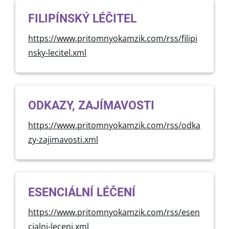
FILIPÍNSKÝ LÉČITEL
https://www.pritomnyokamzik.com/rss/filipi
nsky-lecitel.xml
ODKAZY, ZAJÍMAVOSTI
https://www.pritomnyokamzik.com/rss/odka
zy-zajimavosti.xml
ESENCIÁLNÍ LÉČENÍ
https://www.pritomnyokamzik.com/rss/esen
cialni-leceni.xml